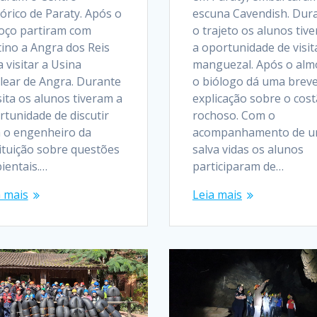
órico de Paraty. Após o
escuna Cavendish. Dur
oço partiram com
o trajeto os alunos tiv
tino a Angra dos Reis
a oportunidade de visit
 visitar a Usina
manguezal. Após o alm
lear de Angra. Durante
o biólogo dá uma brev
sita os alunos tiveram a
explicação sobre o cos
rtunidade de discutir
rochoso. Com o
 o engenheiro da
acompanhamento de 
tituição sobre questões
salva vidas os alunos
ientais.…
participaram de…
a mais
Leia mais