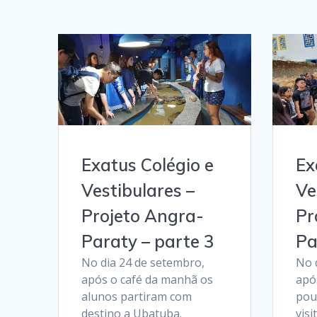
Exatus Colégio e
Ex
Vestibulares –
Ve
Projeto Angra-
Pr
Paraty – parte 3
Pa
No dia 24 de setembro,
No 
após o café da manhã os
apó
alunos partiram com
pou
destino a Ubatuba.
vis