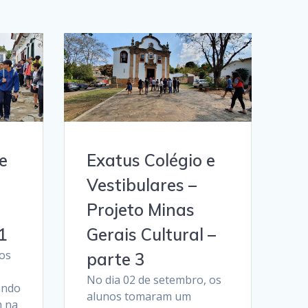
e
Exatus Colégio e
Vestibulares –
Projeto Minas
1
Gerais Cultural –
os
parte 3
No dia 02 de setembro, os
ando
alunos tomaram um
m na