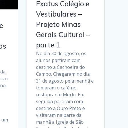
Exatus Colégio e
Vestibulares –
Projeto Minas
e
Gerais Cultural –
parte 1
as
No dia 30 de agosto, os
alunos partiram com
destino a Cachoeira do
 da
Campo. Chegaram no dia
ós o
31 de agosto pela manhã e
ino
tomaram o café no
restaurante Merlo. Em
seguida partiram com
destino a Ouro Preto e
visitaram na parte da
m um
manhã a Igreja de São