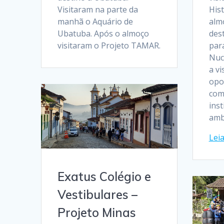
Visitaram na parte da
Hist
manhã o Aquário de
alm
Ubatuba. Após o almoço
des
visitaram o Projeto TAMAR.
para
Nuc
a vi
opo
com
ins
amb
Lei
Exatus Colégio e
Vestibulares –
Projeto Minas