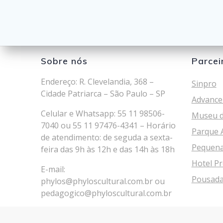
posts
Sobre nós
Parcei
Endereço: R. Clevelandia, 368 –
Sinpro
Cidade Patriarca – São Paulo – SP
Advance
Celular e Whatsapp: 55 11 98506-
Museu d
7040 ou 55 11 97476-4341 – Horário
Parque 
de atendimento: de seguda a sexta-
Pequena
feira das 9h às 12h e das 14h às 18h
Hotel Pr
E-mail:
Pousada
phylos@phyloscultural.com.br
ou
pedagogico@phyloscultural.com.br