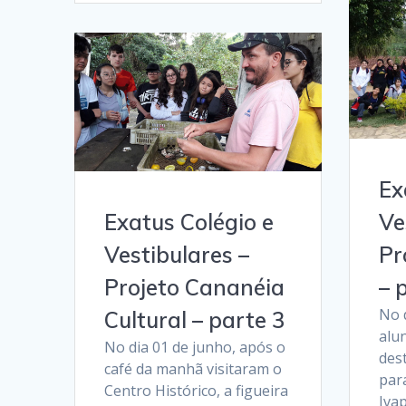
Ex
Exatus Colégio e
Ve
Vestibulares –
Pr
Projeto Cananéia
– 
No 
Cultural – parte 3
alu
No dia 01 de junho, após o
dest
café da manhã visitaram o
par
Centro Histórico, a figueira
Iva