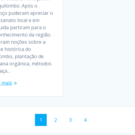
quilombo. Após o
oço puderam apreciar o
esanato local e em
uida partiram para o
onhecimento da região.
eram noções sobre a
e histórica do
lombo, plantação de
ana orgânica, métodos
caça…
a mais
Página
Página
Página
Página
1
2
3
4