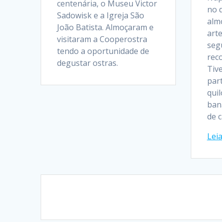
centenária, o Museu Victor
no 
Sadowisk e a Igreja São
alm
João Batista. Almoçaram e
art
visitaram a Cooperostra
seg
tendo a oportunidade de
rec
degustar ostras.
Tiv
part
qui
ban
de 
Lei
Navegação
dos