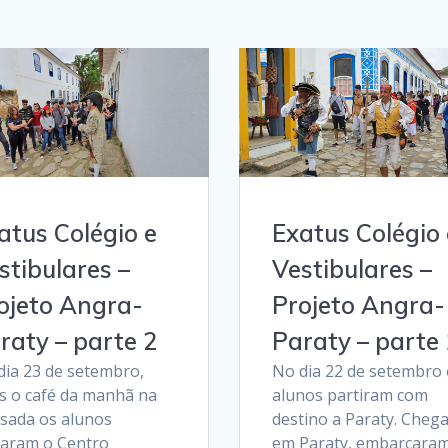
atus Colégio e
Exatus Colégio 
stibulares –
Vestibulares –
ojeto Angra-
Projeto Angra-
raty – parte 2
Paraty – parte 
dia 23 de setembro,
No dia 22 de setembro 
s o café da manhã na
alunos partiram com
sada os alunos
destino a Paraty. Cheg
itaram o Centro
em Paraty, embarcara