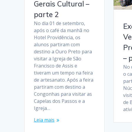
Gerais Cultural –
parte 2
No dia 01 de setembro,
Ex
após o café da manhã no
Ve
Hotel Providência, os
alunos partiram com
Pr
destino a Ouro Preto para
– 
visitar a Igreja de São
Francisco de Assis e
No 
tiveram um tempo na feira
o c
de artesanato. Após a feira
par
partiram com destino a
Núc
Congonhas para visitar as
visi
Capelas dos Passos e a
de 
Igreja…
ativ
Leia mais