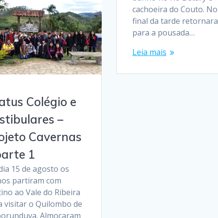
cachoeira do Couto. No
final da tarde retornar
para a pousada…
Leia mais
atus Colégio e
stibulares –
ojeto Cavernas
parte 1
dia 15 de agosto os
nos partiram com
ino ao Vale do Ribeira
a visitar o Quilombo de
porunduva. Almoçaram