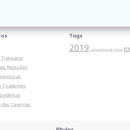
ros
Tags
2019
e
companhia de maria
 Transatur
as Reduções
Aventuras
 Tiradentes
ovidência
 das Cavernas
Phylos