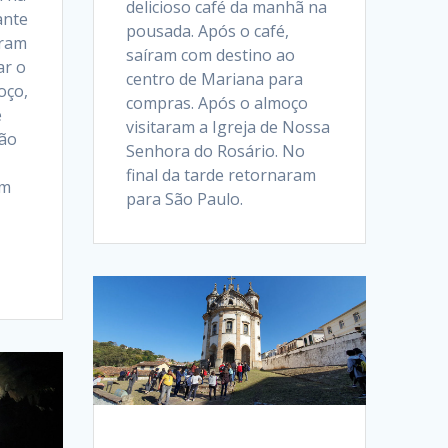
delicioso café da manhã na
ante
pousada. Após o café,
eram
saíram com destino ao
ar o
centro de Mariana para
oço,
compras. Após o almoço
e
visitaram a Igreja de Nossa
tão
Senhora do Rosário. No
final da tarde retornaram
um
para São Paulo.