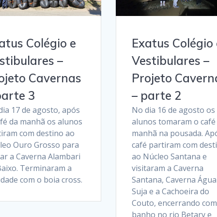
atus Colégio e
Exatus Colégio 
stibulares –
Vestibulares –
ojeto Cavernas
Projeto Cavern
parte 3
– parte 2
dia 17 de agosto, após
No dia 16 de agosto os
afé da manhã os alunos
alunos tomaram o café
tiram com destino ao
manhã na pousada. Ap
leo Ouro Grosso para
café partiram com dest
tar a Caverna Alambari
ao Núcleo Santana e
Baixo. Terminaram a
visitaram a Caverna
idade com o boia cross.
Santana, Caverna Água
Suja e a Cachoeira do
Couto, encerrando co
banho no rio Betary e