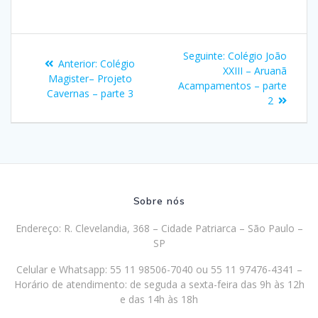
Navegação
Post
Seguinte:
Colégio João
Post
Anterior:
Colégio
de
seguinte:
XXIII – Aruanã
anterior:
Magister– Projeto
Acampamentos – parte
Cavernas – parte 3
Post
2
Sobre nós
Endereço: R. Clevelandia, 368 – Cidade Patriarca – São Paulo –
SP
Celular e Whatsapp: 55 11 98506-7040 ou 55 11 97476-4341 –
Horário de atendimento: de seguda a sexta-feira das 9h às 12h
e das 14h às 18h