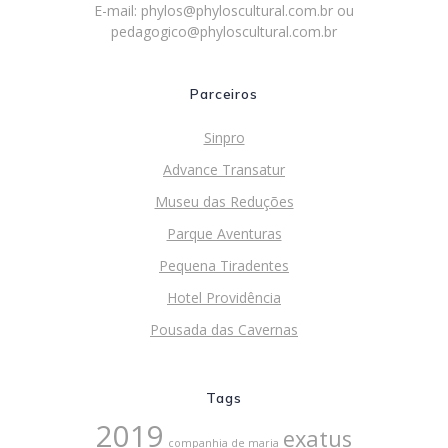
E-mail:
phylos@phyloscultural.com.br
ou
pedagogico@phyloscultural.com.br
Parceiros
Sinpro
Advance Transatur
Museu das Reduções
Parque Aventuras
Pequena Tiradentes
Hotel Providência
Pousada das Cavernas
Tags
2019
exatus
companhia de maria