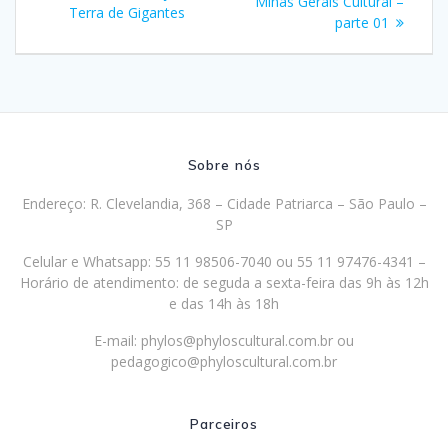
Minas Gerais Cultural –
Terra de Gigantes
Post
parte 01
Sobre nós
Endereço: R. Clevelandia, 368 – Cidade Patriarca – São Paulo –
SP
Celular e Whatsapp: 55 11 98506-7040 ou 55 11 97476-4341 –
Horário de atendimento: de seguda a sexta-feira das 9h às 12h
e das 14h às 18h
E-mail:
phylos@phyloscultural.com.br
ou
pedagogico@phyloscultural.com.br
Parceiros