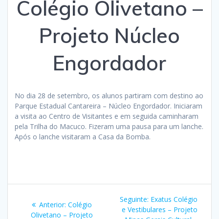
Colégio Olivetano –
Projeto Núcleo
Engordador
No dia 28 de setembro, os alunos partiram com destino ao
Parque Estadual Cantareira – Núcleo Engordador. Iniciaram
a visita ao Centro de Visitantes e em seguida caminharam
pela Trilha do Macuco. Fizeram uma pausa para um lanche.
Após o lanche visitaram a Casa da Bomba.
Navegação
Post
Seguinte:
Exatus Colégio
Post
Anterior:
Colégio
de
seguinte:
e Vestibulares – Projeto
anterior:
Olivetano – Projeto