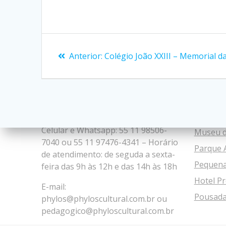
Navegação
Post
Anterior:
Colégio João XXIII – Memorial da
de
anterior:
Sobre nós
Parcei
Post
Endereço: R. Clevelandia, 368 –
Sinpro
Cidade Patriarca – São Paulo – SP
Advance
Celular e Whatsapp: 55 11 98506-
Museu d
7040 ou 55 11 97476-4341 – Horário
Parque 
de atendimento: de seguda a sexta-
Pequena
feira das 9h às 12h e das 14h às 18h
Hotel Pr
E-mail:
Pousada
phylos@phyloscultural.com.br
ou
pedagogico@phyloscultural.com.br