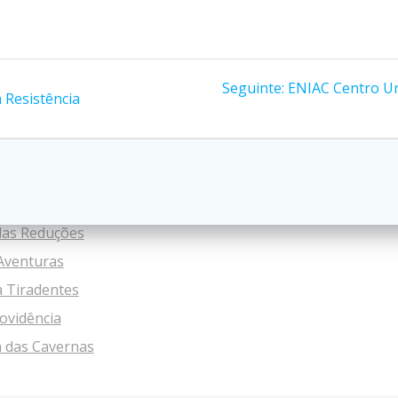
Post
Seguinte:
ENIAC Centro Uni
 Resistência
seguinte:
ros
Tags
2019
e
companhia de maria
 Transatur
as Reduções
Aventuras
 Tiradentes
ovidência
 das Cavernas