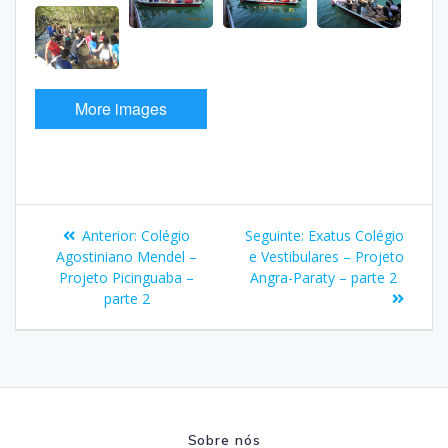
More images
Navegação
Post
Post
Anterior:
Colégio
Seguinte:
Exatus Colégio
de
anterior:
seguinte:
Agostiniano Mendel –
e Vestibulares – Projeto
Projeto Picinguaba –
Angra-Paraty – parte 2
Post
parte 2
Sobre nós