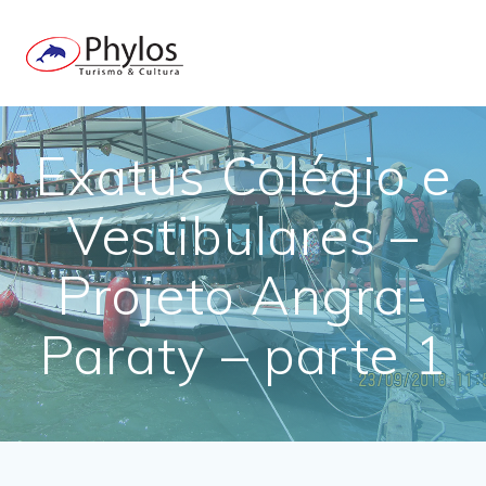
Skip
to
content
Exatus Colégio e
Vestibulares –
Projeto Angra-
Paraty – parte 1