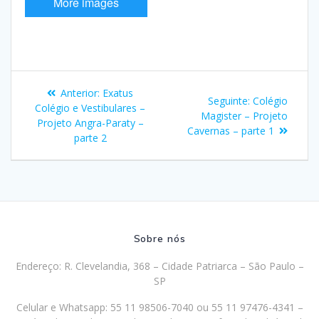
More images
Navegação
Post
Anterior:
Exatus
Post
Seguinte:
Colégio
de
anterior:
Colégio e Vestibulares –
seguinte:
Magister – Projeto
Projeto Angra-Paraty –
Cavernas – parte 1
Post
parte 2
Sobre nós
Endereço: R. Clevelandia, 368 – Cidade Patriarca – São Paulo –
SP
Celular e Whatsapp: 55 11 98506-7040 ou 55 11 97476-4341 –