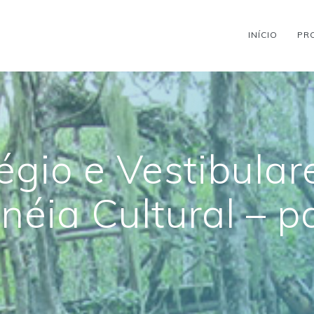
INÍCIO
PR
égio e Vestibulare
éia Cultural – p