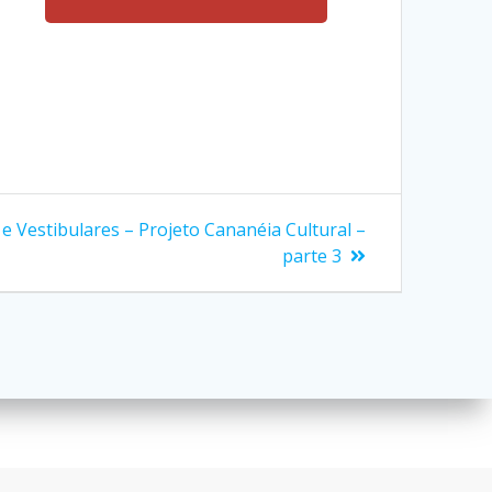
Redes Sociais
xatus
 e Vestibulares – Projeto Cananéia Cultural –
parte 3