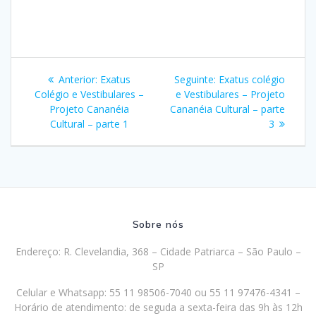
Navegação
Post
Post
Anterior:
Exatus
Seguinte:
Exatus colégio
de
anterior:
seguinte:
Colégio e Vestibulares –
e Vestibulares – Projeto
Projeto Cananéia
Cananéia Cultural – parte
Post
Cultural – parte 1
3
Sobre nós
Endereço: R. Clevelandia, 368 – Cidade Patriarca – São Paulo –
SP
Celular e Whatsapp: 55 11 98506-7040 ou 55 11 97476-4341 –
Horário de atendimento: de seguda a sexta-feira das 9h às 12h