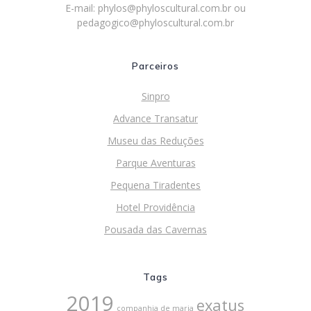
E-mail:
phylos@phyloscultural.com.br
ou
pedagogico@phyloscultural.com.br
Parceiros
Sinpro
Advance Transatur
Museu das Reduções
Parque Aventuras
Pequena Tiradentes
Hotel Providência
Pousada das Cavernas
Tags
2019
exatus
companhia de maria