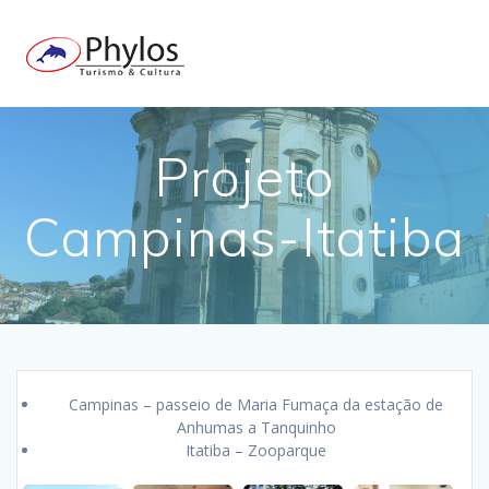
Skip
to
content
Projeto
Campinas-Itatiba
Campinas – passeio de Maria Fumaça da estação de
Anhumas a Tanquinho
Itatiba – Zooparque