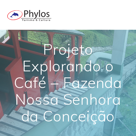
Skip
to
content
Projeto
Explorando o
Café – Fazenda
Nossa Senhora
da Conceição