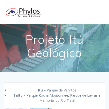
Skip
to
content
Projeto Itú
Geológico
Itú –
Parque de Varvitos
Salto –
Parque Rocha Moutonnée
,
Parque de Lavras e
Memorial do Rio Tietê