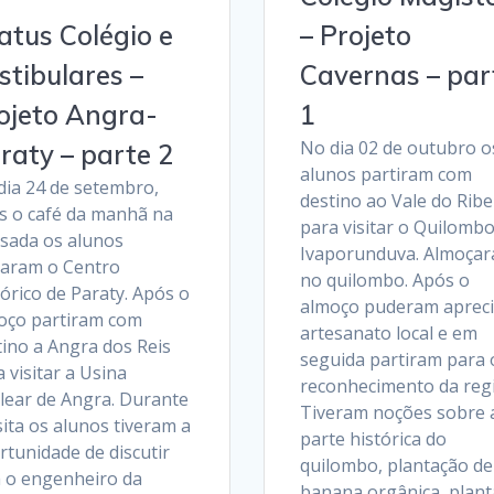
atus Colégio e
– Projeto
stibulares –
Cavernas – par
ojeto Angra-
1
No dia 02 de outubro o
raty – parte 2
alunos partiram com
dia 24 de setembro,
destino ao Vale do Ribe
s o café da manhã na
para visitar o Quilomb
sada os alunos
Ivaporunduva. Almoça
itaram o Centro
no quilombo. Após o
órico de Paraty. Após o
almoço puderam apreci
oço partiram com
artesanato local e em
tino a Angra dos Reis
seguida partiram para 
 visitar a Usina
reconhecimento da regi
lear de Angra. Durante
Tiveram noções sobre 
sita os alunos tiveram a
parte histórica do
rtunidade de discutir
quilombo, plantação de
 o engenheiro da
banana orgânica, plant