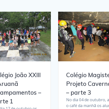
légio João XXIII
Colégio Magist
Aruanã
Projeto Cavern
ampamentos –
– parte 3
No dia 04 de outubro, 
rte 1
o café da manhã os alu
dia 17 de outubro os