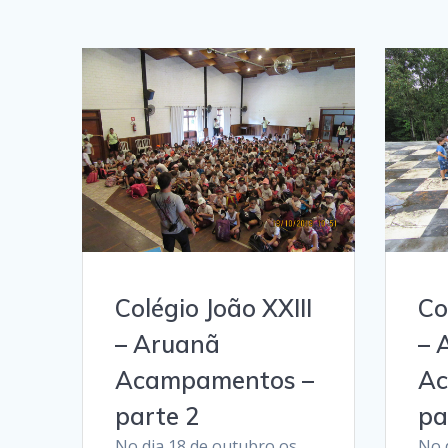
Colégio João XXIII
Co
– Aruanã
– 
Acampamentos –
Ac
parte 2
pa
No dia 18 de outubro os
No 