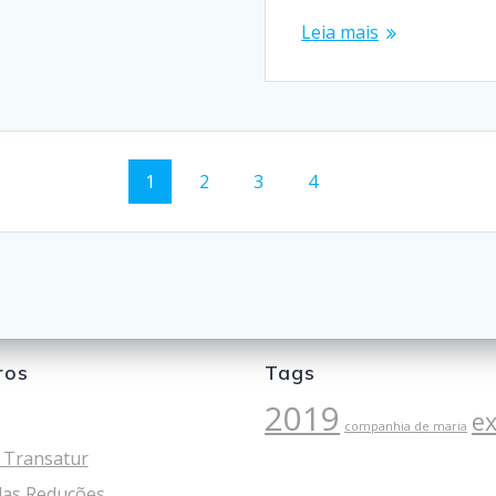
Leia mais
Página
Página
Página
Página
1
2
3
4
ros
Tags
2019
e
companhia de maria
 Transatur
as Reduções