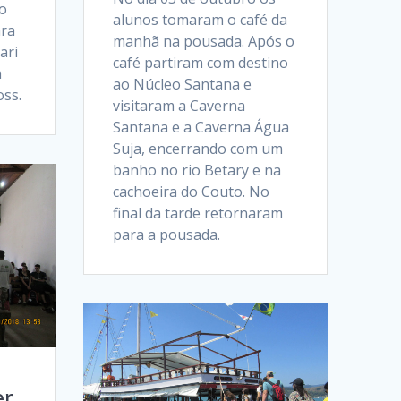
o
alunos tomaram o café da
ara
manhã na pousada. Após o
ari
café partiram com destino
a
ao Núcleo Santana e
oss.
visitaram a Caverna
Santana e a Caverna Água
Suja, encerrando com um
banho no rio Betary e na
cachoeira do Couto. No
final da tarde retornaram
para a pousada.
er