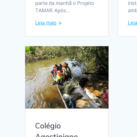
parte da manhã o Projeto
ins
TAMAR. Após…
amb
Leia mais
Lei
Colégio
Agostiniano