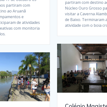
partiram com destino a
nos partiram com
Núcleo Ouro Grosso p
tino ao Aruanã
visitar a Caverna Alamb
mpamentos e
de Baixo. Terminaram 
iciparam de atividades
atividade com o boia cr
reativas com monitoria
os.
Colégio Magist