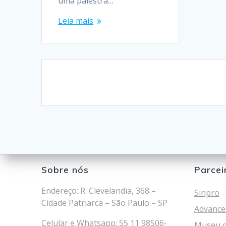
uma palestra…
Leia mais
Navegação
dos
posts
Sobre nós
Parcei
Endereço: R. Clevelandia, 368 –
Sinpro
Cidade Patriarca – São Paulo – SP
Advance
Celular e Whatsapp: 55 11 98506-
Museu d