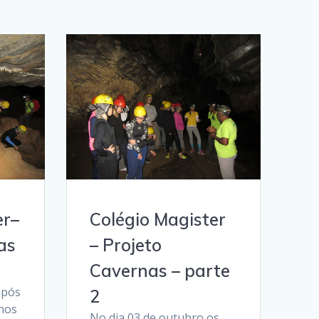
er–
Colégio Magister
as
– Projeto
Cavernas – parte
após
2
nos
No dia 03 de outubro os