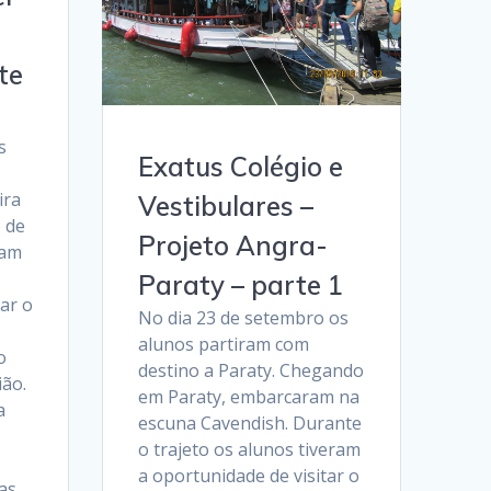
te
s
Exatus Colégio e
ira
Vestibulares –
o de
Projeto Angra-
ram
Paraty – parte 1
ar o
No dia 23 de setembro os
alunos partiram com
o
destino a Paraty. Chegando
ão.
em Paraty, embarcaram na
a
escuna Cavendish. Durante
o trajeto os alunos tiveram
a oportunidade de visitar o
as