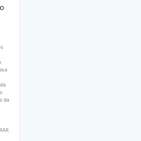
to
os
o
asa
oda
s
s da
MAR.