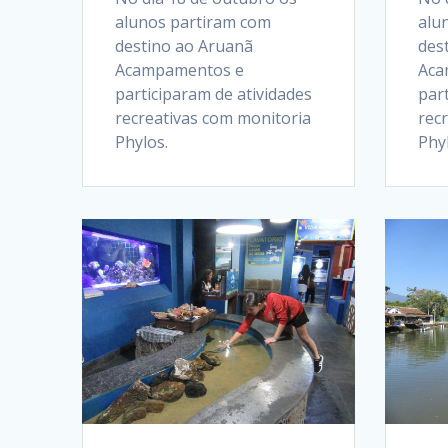
alunos partiram com
alu
destino ao Aruanã
des
Acampamentos e
Aca
participaram de atividades
part
recreativas com monitoria
rec
Phylos.
Phyl